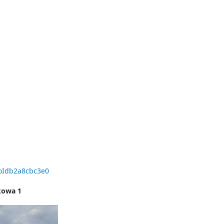
roIdb2a8cbc3e0
ąkowa 1