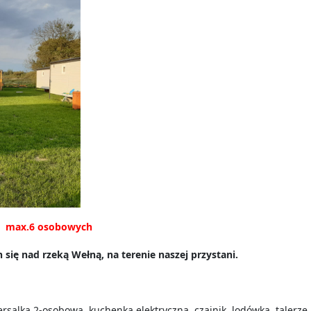
 max.6 osobowych
się nad rzeką Wełną, na terenie naszej przystani.
alka 2-osobowa, kuchenka elektryczna, czajnik, lodówka, talerze