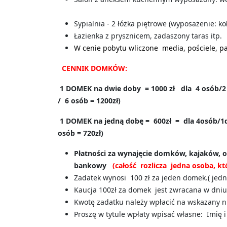
Sypialnia - 2 łóżka piętrowe (wyposażenie: koł
Łazienka z prysznicem, zadaszony taras itp
W cenie pobytu wliczone media, pościele, pa
CENNIK DOMKÓW:
1 DOMEK na dwie doby = 1000 zł dla 4 osób/2 
/ 6 osób = 1200zł)
1 DOMEK na jedną dobę = 600zł = dla 4osób/1
osób = 720zł)
Płatności za wynajęcie domków, kajaków, o
bankowy
(całość rozlicza jedna osoba, kt
Zadatek wynosi 100 zł za jeden domek.( jedn
Kaucja 100zł za domek jest zwracana w dni
Kwotę zadatku należy wpłacić na wskazany n
Proszę w tytule wpłaty wpisać własne: Imię i