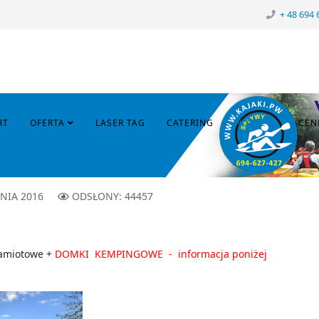
+ 48 694 
RT
OFERTA
LASER TAG
CATERING
NOCLEGI
CEN
NIA 2016
ODSŁONY: 44457
amiotowe +
DOMKI KEMPINGOWE - informacja poniżej