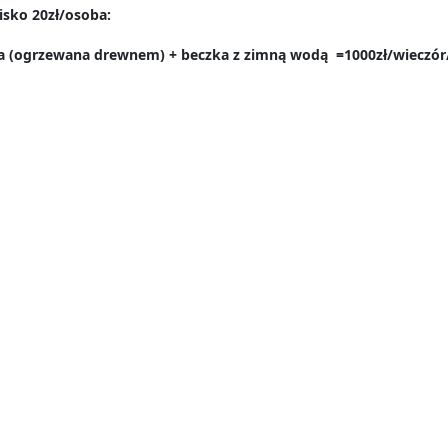
isko 20zł/osoba:
a (ogrzewana drewnem) + beczka z zimną wodą =1000zł/wieczór